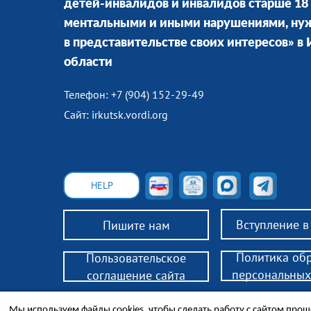
детей-инвалидов и инвалидов старше 18 
ментальными и иными нарушениями, н
в представительстве своих интересов» в
области
Телефон: +7 (904) 152-29-49
Сайт: irkutsk.vordi.org
HELP
Вступление 
Пишите нам
Политика об
Пользовательское
персональных
соглашение сайта
© 2018 РО ВОРДИ ИО — помощь родителям детей-инв
Мы используем файлы cookies, чтобы сделать работу с сайтом проще