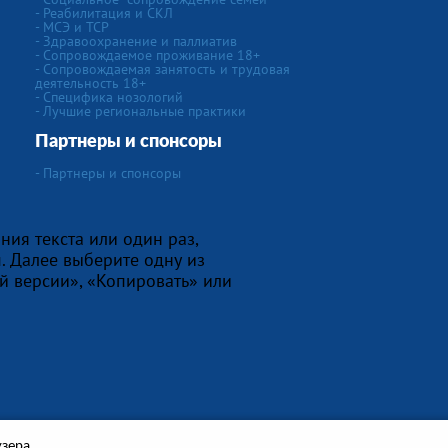
- Реабилитация и СКЛ
- МСЭ и ТСР
- Здравоохранение и паллиатив
- Сопровождаемое проживание 18+
- Сопровождаемая занятость и трудовая
деятельность 18+
-
Специфика нозологий
- Лучшие региональные практики
Партнеры и спонсоры
- Партнеры и спонсоры
ния текста или один раз,
. Далее выберите одну из
й версии», «Копировать» или
узера.