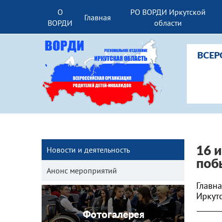
О
РО ВОРДИ Иркутской
Главная
ВОРДИ
области
ВСЕР
Новости и деятельность
16 
поб
Анонс мероприятий
Главн
Иркут
Фотогалерея