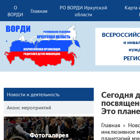
О
РО ВОРДИ Иркутской
Карта 
Главная
ВОРДИ
области
ВСЕРОССИЙС
и инва
нужд
РЕГИ
Новости и деятельность
Сегодня 
посвящен
Анонс мероприятий
Это плане
Главная
Ново
>
инклюзивное м
Фотогалерея
планетарий мун