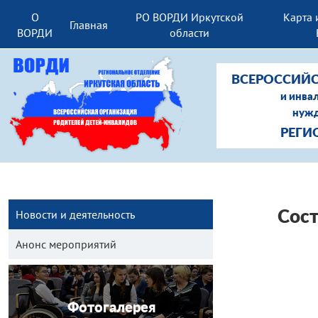
О
РО ВОРДИ Иркутской
Карта 
Главная
ВОРДИ
области
ВСЕРОССИЙС
и инва
нужд
РЕГИ
Новости и деятельность
Сос
Анонс мероприятий
Фотогалерея