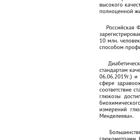
высокого качес
полноценной ж
Российская Фе
зарегистрирова
10 млн. челове
способом профи
Диабетические
стандартам кач
06.06.2019г.) 
сфере здравоо
соответствие с
глюкозы дости
биохимическог
измерений глю
Менделеева».
Большинство 
глюкометрами G