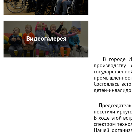
Видеогалерея
В городе Ирку
производству
государственн
промышленност
Состоялась вст
детей-инвалидо
Председатель Р
посетили иркут
В ходе этой вс
спектром техно
Нашей организа