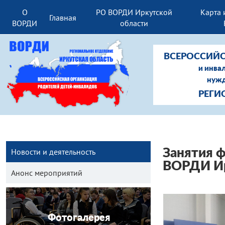
О
РО ВОРДИ Иркутской
Карта 
Главная
ВОРДИ
области
ВСЕРОССИЙС
и инва
нужд
РЕГИ
Новости и деятельность
Занятия 
ВОРДИ Ир
Анонс мероприятий
Фотогалерея