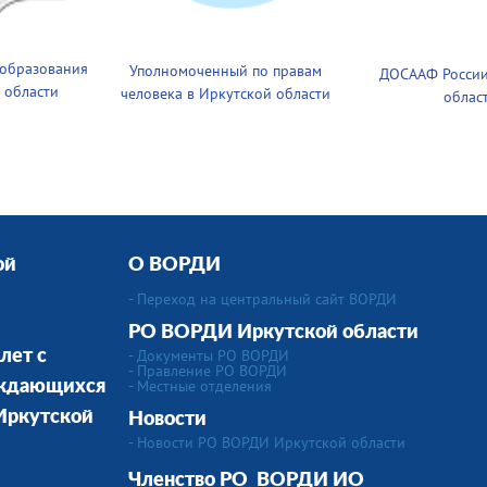
 образования
Уполномоченный по правам
ДОСААФ России
 области
человека в Иркутской области
облас
ой
О ВОРДИ
- Переход на центральный сайт ВОРДИ
РО ВОРДИ Иркутской области
- Документы РО ВОРДИ
лет с
- Правление РО ВОРДИ
-
Местные отделения
уждающихся
 Иркутской
Новости
- Новости РО ВОРДИ Иркутской области
Членство РО
ВОРДИ ИО