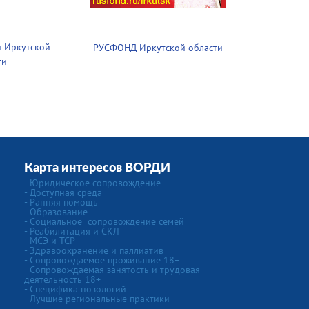
 Иркутской
РУСФОНД Иркутской области
ти
Карта интересов ВОРДИ
-
Юридическое сопровождение
- Доступная среда
- Ранняя помощь
- Образование
-
Социальное сопровождение семей
- Реабилитация и СКЛ
- МСЭ и ТСР
- Здравоохранение и паллиатив
- Сопровождаемое проживание 18+
- Сопровождаемая занятость и трудовая
деятельность 18+
-
Специфика нозологий
- Лучшие региональные практики