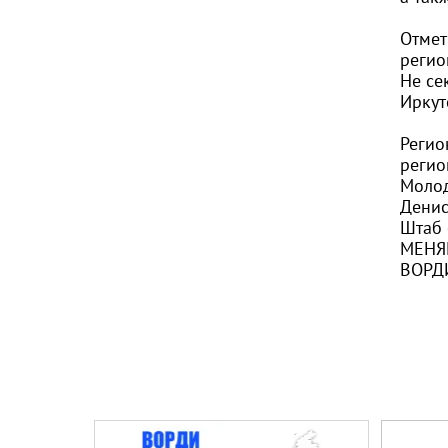
Отмет
регио
Не се
Иркут
Регио
регио
Молод
Денис
Штаб 
МЕНЯ
ВОРД