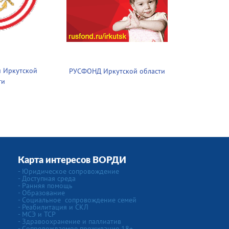
 Иркутской
РУСФОНД Иркутской области
ти
Карта интересов ВОРДИ
-
Юридическое сопровождение
- Доступная среда
- Ранняя помощь
- Образование
-
Социальное сопровождение семей
- Реабилитация и СКЛ
- МСЭ и ТСР
- Здравоохранение и паллиатив
- Сопровождаемое проживание 18+