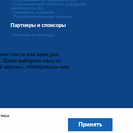
- Сопровождаемая занятость и трудовая
деятельность 18+
-
Специфика нозологий
- Лучшие региональные практики
Партнеры и спонсоры
- Партнеры и спонсоры
ния текста или один раз,
. Далее выберите одну из
й версии», «Копировать» или
узера.
Создание сайта
"IVEX"
Сайт работает на
CMS Smart Engine v.4
Принять