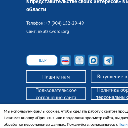
в представительстве своих интересов» в
области
Телефон: +7 (904) 152-29-49
Сайт: irkutsk.vordi.org
HELP
Вступление 
Пишите нам
Политика об
Пользовательское
персональных
соглашение сайта
© 2018 РО ВОРДИ ИО — помощь родителям детей-инв
Мы используем файлы cookies, чтобы сделать работу с сайтом проще
законным представителям инвалидов 18+, нуждающих
Законодательство, поддержка, консультации, обществ
Нажимая кнопку «Принять» или продолжая просмотр сайта, вы дае
Поли
обработки персональных данных. Пожалуйста, ознакомьтесь с