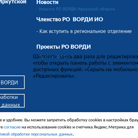
 Иркутской
Новости
- Новости РО ВОРДИ Иркутской области
Членство РО
ВОРДИ ИО
- Как вступить в региональное отделение
Проекты РО ВОРДИ
Щёлкните здесь два раза для редактирова
- Премия ВОРДИ
чтобы открыть панель работы с элементом
доступных функций: «Скрыть на мобильно
«Редактировать».
в ВОРДИ
работки
 данных
алидов,
 и удобнее. Вы можете запретить обработку сookies в настройках бра
ся в сопровождении.
енные обсуждения и другие материалы.
согласие
те
на использование cookies и счетчика Яндекс.Метрика для
.
тикой обработки персональных данных