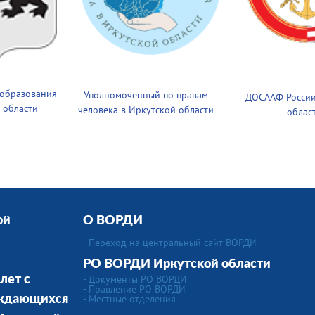
 образования
Уполномоченный по правам
ДОСААФ России
 области
человека в Иркутской области
облас
ой
О ВОРДИ
- Переход на центральный сайт ВОРДИ
РО ВОРДИ Иркутской области
- Документы РО ВОРДИ
лет с
- Правление РО ВОРДИ
-
Местные отделения
уждающихся