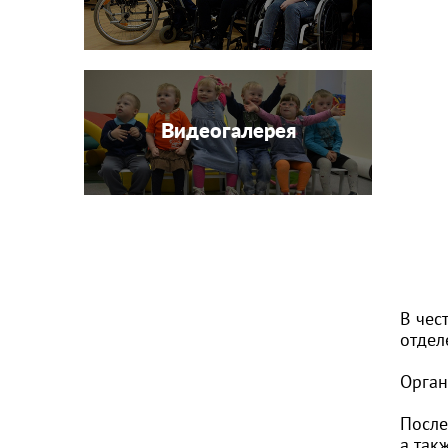
Видеогалерея
В чес
отдел
Орган
После
а так