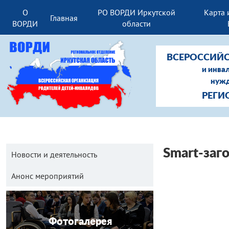
О
РО ВОРДИ Иркутской
Карта 
Главная
ВОРДИ
области
ВСЕРОССИЙС
и инва
нужд
РЕГИ
Smart-заг
Новости и деятельность
Анонс мероприятий
Фотогалерея