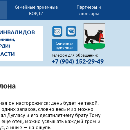
Семейные приемные
Партнеры и
ВОРДИ
спонсоры
-ИНВАЛИДОВ
ениями,
Семейная
ОРДИ)
приёмная
ЛАСТИ
Телефон для обращений:
+7 (904) 152-29-49
лона
учая он насторожился: день будет не такой,
з одних запахов, словно весь мир можно
нял Дугласу и его десятилетнему брату Тому
ил еще отец, можно услышать каждый гром и
с, а иные — на ощупь.