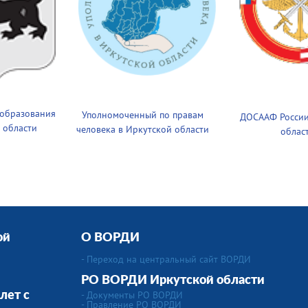
 образования
Уполномоченный по правам
ДОСААФ России
 области
человека в Иркутской области
облас
ой
О ВОРДИ
- Переход на центральный сайт ВОРДИ
РО ВОРДИ Иркутской области
- Документы РО ВОРДИ
лет с
- Правление РО ВОРДИ