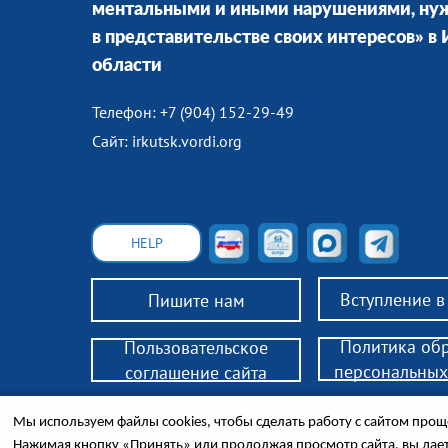
ментальными и иными нарушениями, н
в представительстве своих интересов» в
области
Телефон: +7 (904) 152-29-49
Сайт: irkutsk.vordi.org
HELP
Вступление 
Пишите нам
Политика об
Пользовательское
персональных
соглашение сайта
© 2018 РО ВОРДИ ИО — помощь родителям детей-инв
Мы используем файлы cookies, чтобы сделать работу с сайтом проще
законным представителям инвалидов 18+, нуждающих
Законодательство, поддержка, консультации, обществ
Нажимая кнопку «Принять» или продолжая просмотр сайта, вы дае