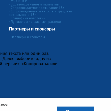
- МСЭ и ТСР
- Здравоохранение и паллиатив
- Сопровождаемое проживание 18+
- Сопровождаемая занятость и трудовая
деятельность 18+
-
Специфика нозологий
- Лучшие региональные практики
Партнеры и спонсоры
- Партнеры и спонсоры
ния текста или один раз,
. Далее выберите одну из
й версии», «Копировать» или
узера.
Создание сайта
"IVEX"