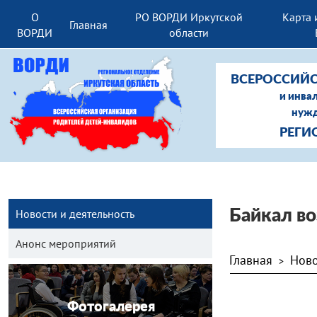
О
РО ВОРДИ Иркутской
Карта 
Главная
ВОРДИ
области
ВСЕРОССИЙС
и инва
нужд
РЕГИ
Новости и деятельность
Байкал в
Анонс мероприятий
Главная
Ново
>
Фотогалерея