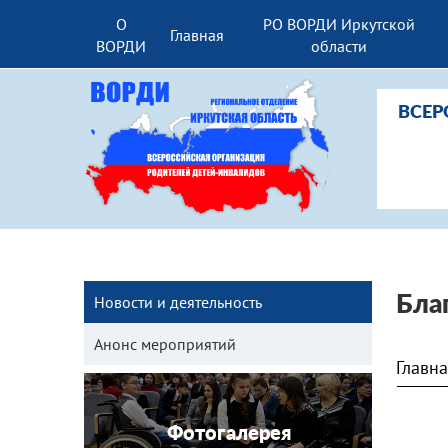
О
РО ВОРДИ Иркутской
Главная
ВОРДИ
области
ВСЕР
Новости и деятельность
Бла
Анонс мероприятий
Главн
Фотогалерея