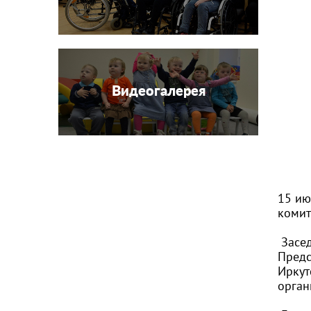
Видеогалерея
15 ию
комит
Засед
Предс
Иркут
орган