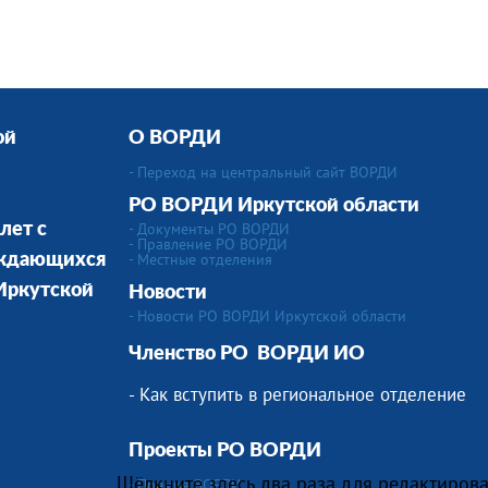
ой
О ВОРДИ
- Переход на центральный сайт ВОРДИ
РО ВОРДИ Иркутской области
- Документы РО ВОРДИ
лет с
- Правление РО ВОРДИ
-
Местные отделения
уждающихся
 Иркутской
Новости
- Новости РО ВОРДИ Иркутской области
Членство РО
ВОРДИ ИО
- Как вступить в региональное отделение
Проекты РО ВОРДИ
Щёлкните здесь два раза для редактирова
- Премия ВОРДИ