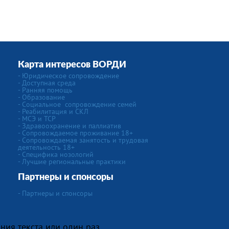
Карта интересов ВОРДИ
-
Юридическое сопровождение
- Доступная среда
- Ранняя помощь
- Образование
-
Социальное сопровождение семей
- Реабилитация и СКЛ
- МСЭ и ТСР
- Здравоохранение и паллиатив
- Сопровождаемое проживание 18+
- Сопровождаемая занятость и трудовая
деятельность 18+
-
Специфика нозологий
- Лучшие региональные практики
Партнеры и спонсоры
- Партнеры и спонсоры
ния текста или один раз,