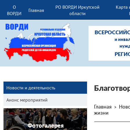
О
РО ВОРДИ Иркутской
Карта 
Главная
ВОРДИ
области
ВСЕРОССИЙС
и инва
нужд
РЕГИ
Новости и деятельность
Благотвор
Анонс мероприятий
Главная
Ново
>
жизни
Фотогалерея