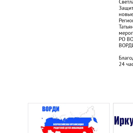
Светл
Защит
новые
Регио
Татья
мероп
РО ВО
ВОРДИ
Благо
24 ча