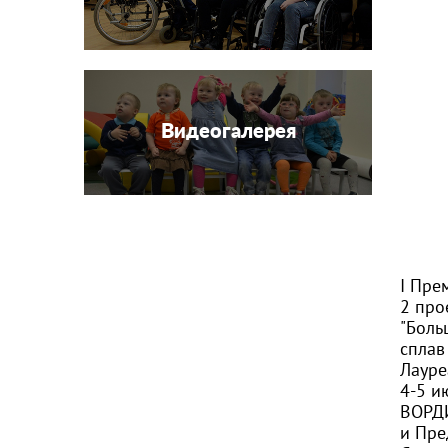
Видеогалерея
I Пре
2 про
"Боль
сплав
Лауре
4-5 и
ВОРДИ
и Пре