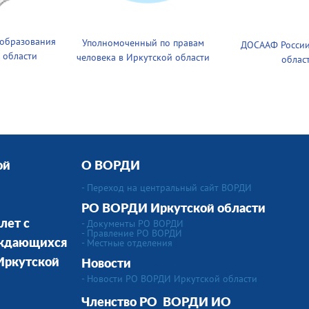
 образования
Уполномоченный по правам
ДОСААФ России
 области
человека в Иркутской области
облас
ой
О ВОРДИ
- Переход на центральный сайт ВОРДИ
РО ВОРДИ Иркутской области
- Документы РО ВОРДИ
лет с
- Правление РО ВОРДИ
-
Местные отделения
уждающихся
 Иркутской
Новости
- Новости РО ВОРДИ Иркутской области
Членство РО
ВОРДИ ИО