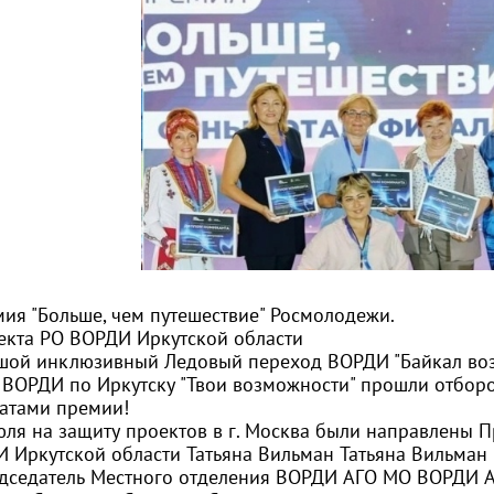
мия "Больше, чем путешествие" Росмолодежи.
екта РО ВОРДИ Иркутской области
шой инклюзивный Ледовый переход ВОРДИ "Байкал во
 ВОРДИ по Иркутску "Твои возможности" прошли отборо
атами премии!
юля на защиту проектов в г. Москва были направлены 
 Иркутской области Татьяна Вильман
Татьяна Вильман
дседатель Местного отделения ВОРДИ АГО
МО ВОРДИ А