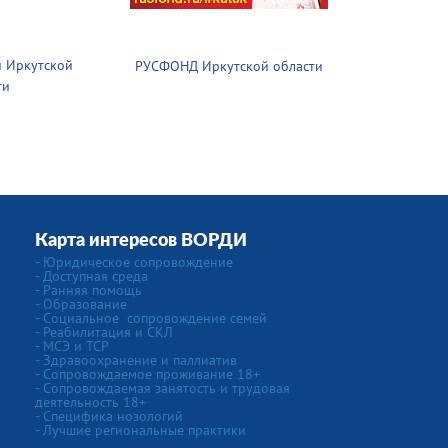
 Иркутской
РУСФОНД Иркутской области
ти
Карта интересов ВОРДИ
-
Юридическое сопровождение
- Доступная среда
- Ранняя помощь
- Образование
-
Социальное сопровождение семей
- Реабилитация и СКЛ
- МСЭ и ТСР
- Здравоохранение и паллиатив
- Сопровождаемое проживание 18+
- Сопровождаемая занятость и трудовая
деятельность 18+
-
Специфика нозологий
- Лучшие региональные практики