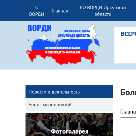
О
РО ВОРДИ Иркутской
Главная
ВОРДИ
области
ВСЕР
Новости и деятельность
Бол
Анонс мероприятий
Главн
Фотогалерея