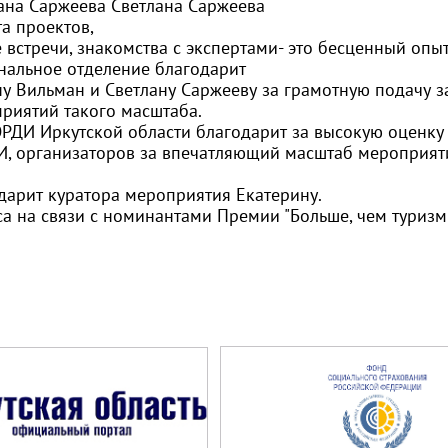
ана Саржеева
Светлана Саржеева
а проектов,
 встречи, знакомства с экспертами- это бесценный опыт
нальное отделение благодарит
ну Вильман и Светлану Саржееву за грамотную подачу з
риятий такого масштаба.
РДИ Иркутской области благодарит за высокую оценку
, организаторов за впечатляющий масштаб мероприят
дарит куратора мероприятия Екатерину.
са на связи с номинантами Премии "Больше, чем туриз