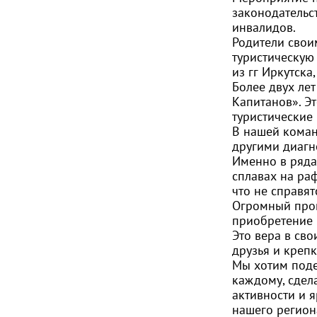
законодательс
инвалидов.
Родители свои
туристическую 
из гг Иркутска
Более двух ле
Капитанов». Э
туристические
В нашей коман
другими диагн
Именно в ряда
сплавах на раф
что не справят
Огромный прогр
приобретение 
Это вера в сво
друзья и креп
Мы хотим поде
каждому, сдел
активности и 
нашего регион