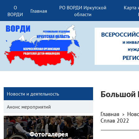
О
РО ВОРДИ Иркутской
Карта 
Главная
ВОРДИ
области
ВСЕРОССИЙС
и инва
нужд
РЕГИ
Новости и деятельность
Большой 
Анонс мероприятий
Главная
Ново
>
Сплав 2022
Фотогалерея