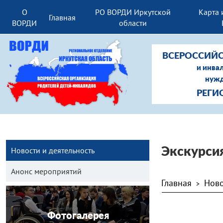
О
РО ВОРДИ Иркутской
Карта 
Главная
ВОРДИ
области
ВСЕРОССИЙС
и инва
нужд
РЕГИ
Новости и деятельность
Экскурси
Анонс мероприятий
Главная
Ново
>
Фотогалерея