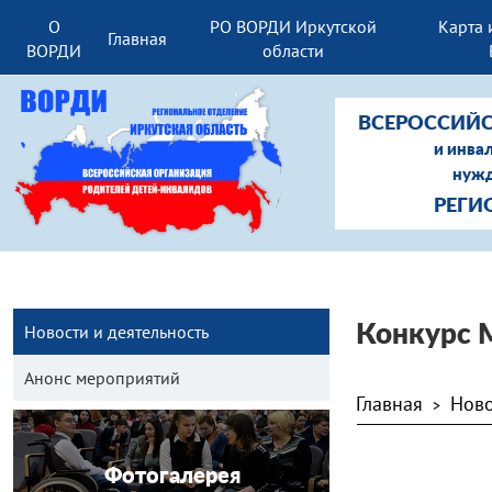
О
РО ВОРДИ Иркутской
Карта 
Главная
ВОРДИ
области
ВСЕРОССИЙС
и инва
нужд
РЕГИ
Новости и деятельность
Конкурс 
Анонс мероприятий
Главная
Ново
>
Фотогалерея