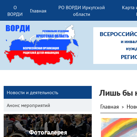
О
РО ВОРДИ Иркутской
Карта 
Главная
ВОРДИ
области
ВСЕРОССИЙС
и инва
нужд
РЕГИ
Новости и деятельность
Лишь бы 
Анонс мероприятий
Главная
Нов
>
Фотогалерея