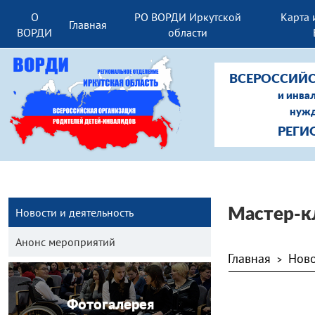
О
РО ВОРДИ Иркутской
Карта 
Главная
ВОРДИ
области
ВСЕРОССИЙС
и инва
нужд
РЕГИ
Новости и деятельность
Мастер-кл
Анонс мероприятий
Главная
Ново
>
Фотогалерея