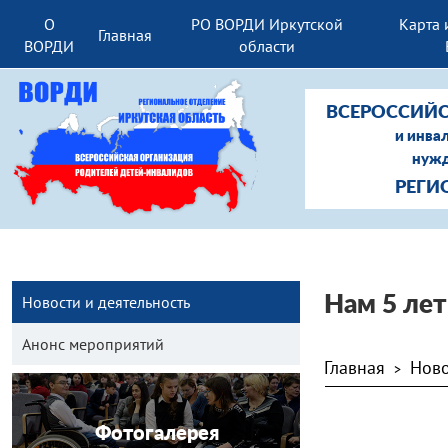
О
РО ВОРДИ Иркутской
Карта 
Главная
ВОРДИ
области
ВСЕРОССИЙС
и инва
нужд
РЕГИ
Новости и деятельность
Нам 5 лет
Анонс мероприятий
Главная
Ново
>
Фотогалерея