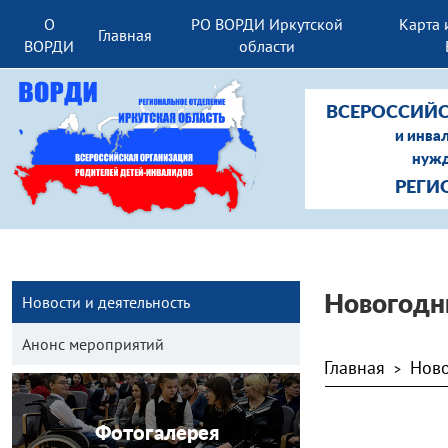
О
РО ВОРДИ Иркутской
Карта 
Главная
ВОРДИ
области
ВСЕРОССИЙС
и инва
нужд
РЕГИ
Новости и деятельность
Новогодн
Анонс мероприятий
Главная
Ново
>
Фотогалерея