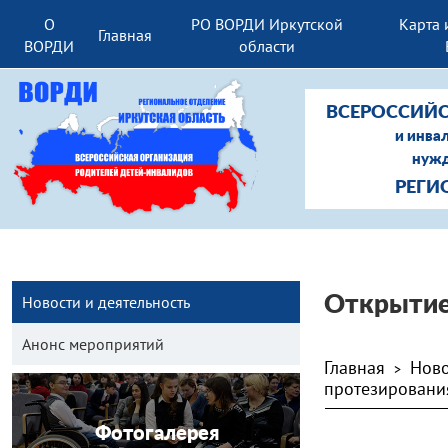
О
РО ВОРДИ Иркутской
Карта 
Главная
ВОРДИ
области
ВСЕРОССИЙС
и инва
нужд
РЕГИ
Новости и деятельность
Открытие
Анонс мероприятий
Главная
Ново
>
протезировани
Фотогалерея