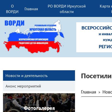
О
РО ВОРДИ Иркутской
Карта 
Главная
ВОРДИ
области
ВСЕРОССИЙС
и инва
нужд
РЕГИ
Новости и деятельность
Посетили
Анонс мероприятий
Главная
Ново
>
Фотогалерея