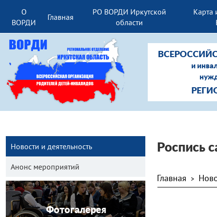
О
РО ВОРДИ Иркутской
Карта 
Главная
ВОРДИ
области
ВСЕРОССИЙС
и инва
нужд
РЕГИ
Новости и деятельность
Роспись 
Анонс мероприятий
Главная
Ново
>
Фотогалерея