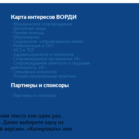
Карта интересов ВОРДИ
-
Юридическое сопровождение
- Доступная среда
- Ранняя помощь
- Образование
-
Социальное сопровождение семей
- Реабилитация и СКЛ
- МСЭ и ТСР
- Здравоохранение и паллиатив
- Сопровождаемое проживание 18+
- Сопровождаемая занятость и трудовая
деятельность 18+
-
Специфика нозологий
- Лучшие региональные практики
Партнеры и спонсоры
- Партнеры и спонсоры
ния текста или один раз,
. Далее выберите одну из
й версии», «Копировать» или