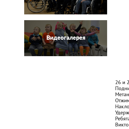
Видеогалерея
26 и 
Подни
Метан
Отжим
Накло
Удерж
Ребят
Викто