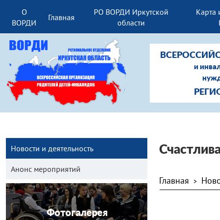
О
РО ВОРДИ Иркутской
Карта 
Главная
ВОРДИ
области
ВСЕРОССИЙС
и инва
нужд
РЕГИ
Новости и деятельность
Счастлив
Анонс мероприятий
Главная
Ново
>
Фотогалерея