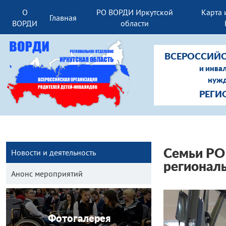
О
РО ВОРДИ Иркутской
Карта 
Главная
ВОРДИ
области
ВСЕРОССИЙС
и инва
нужд
РЕГИ
Новости и деятельность
Семьи РО
регионал
Анонс мероприятий
Фотогалерея