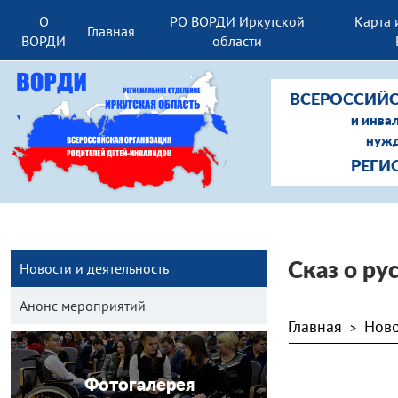
О
РО ВОРДИ Иркутской
Карта 
Главная
ВОРДИ
области
ВСЕРОССИЙС
и инва
нужд
РЕГИ
Новости и деятельность
Сказ о ру
Анонс мероприятий
Главная
Ново
>
Фотогалерея