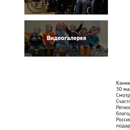
Видеогалерея
Каник
30 ма
Смотр
Счастл
Регио
благо
Росси
подар