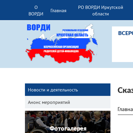
О
РО ВОРДИ Иркутской
Главная
ВОРДИ
области
ВСЕР
Новости и деятельность
Ска
Анонс мероприятий
Главн
Фотогалерея