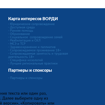
Карта интересов ВОРДИ
-
Юридическое сопровождение
- Доступная среда
- Ранняя помощь
- Образование
-
Социальное сопровождение семей
- Реабилитация и СКЛ
- МСЭ и ТСР
- Здравоохранение и паллиатив
- Сопровождаемое проживание 18+
- Сопровождаемая занятость и трудовая
деятельность 18+
-
Специфика нозологий
- Лучшие региональные практики
Партнеры и спонсоры
- Партнеры и спонсоры
ния текста или один раз,
. Далее выберите одну из
й версии», «Копировать» или