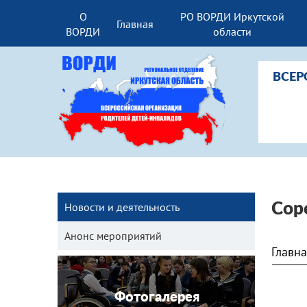
О
РО ВОРДИ Иркутской
Главная
ВОРДИ
области
ВСЕР
Новости и деятельность
Сор
Анонс мероприятий
Главн
Фотогалерея