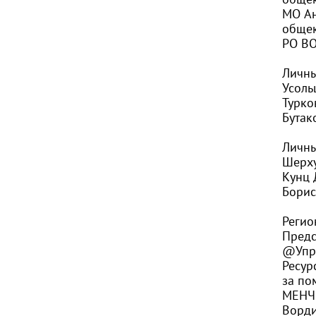
МО Ан
общек
РО ВО
Личны
Усоль
Турко
Бутак
Личны
Шерху
Кунц 
Борис
Регио
Предс
@Упра
Ресур
за по
МЕНЧ
Ворд