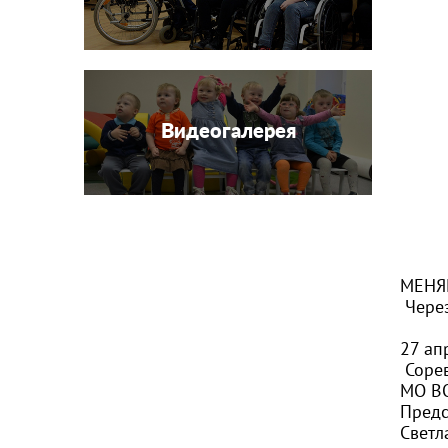
Видеогалерея
МЕНЯ
Через
27 ап
Сорев
МО В
Предс
Светл