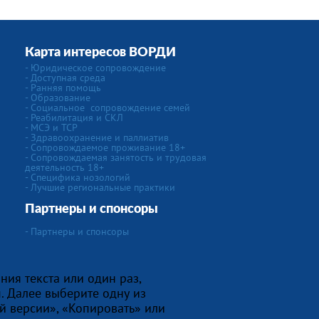
Карта интересов ВОРДИ
-
Юридическое сопровождение
- Доступная среда
- Ранняя помощь
- Образование
-
Социальное сопровождение семей
- Реабилитация и СКЛ
- МСЭ и ТСР
- Здравоохранение и паллиатив
- Сопровождаемое проживание 18+
- Сопровождаемая занятость и трудовая
деятельность 18+
-
Специфика нозологий
- Лучшие региональные практики
Партнеры и спонсоры
- Партнеры и спонсоры
ния текста или один раз,
. Далее выберите одну из
й версии», «Копировать» или