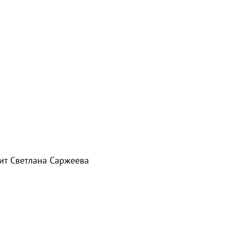
рит
Светлана Саржеева