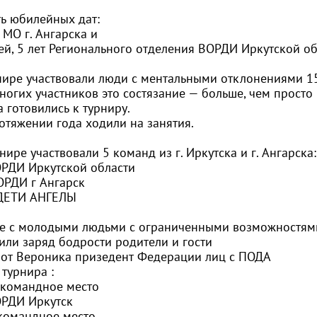
ть юбилейных дат:
 МО г. Ангарска и
й, 5 лет Регионального отделения ВОРДИ Иркутской об
нире участвовали люди с ментальными отклонениями 15
ногих участников это состязание — больше, чем просто
а готовились к турниру.
отяжении года ходили на занятия.
нире участвовали 5 команд из г. Иркутска и г. Ангарска:
РДИ Иркутской области
РДИ г Ангарск
ДЕТИ АНГЕЛЫ
е с молодыми людьми с ограниченными возможностям
или заряд бодрости родители и гости
от Вероника призедент Федерации лиц с ПОДА
 турнира :
командное место
РДИ Иркутск
омандное место