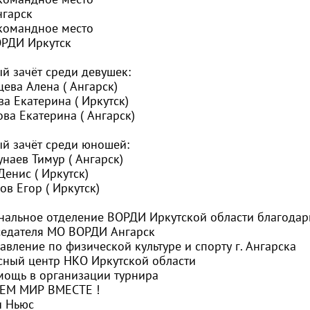
гарск
омандное место
РДИ Иркутск
й зачёт среди девушек:
цева Алена ( Ангарск)
ва Екатерина ( Иркутск)
ова Екатерина ( Ангарск)
й зачёт среди юношей:
наев Тимур ( Ангарск)
Денис ( Иркутск)
ов Егор ( Иркутск)
нальное отделение ВОРДИ Иркутской области благода
едателя
МО ВОРДИ Ангарск
вление по физической культуре и спорту г. Ангарска
сный центр НКО Иркутской области
мощь в организации турнира
ЕМ МИР ВМЕСТЕ !
и Ньюс