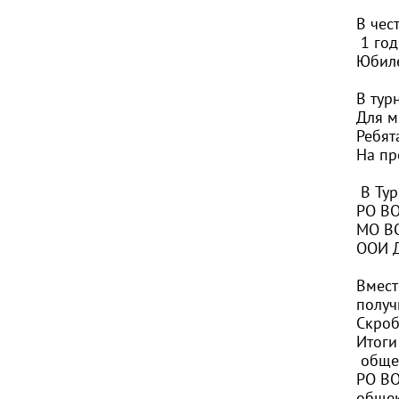
В чес
1 год
Юбиле
В тур
Для м
Ребят
На пр
В Тур
РО ВО
МО ВО
ООИ 
Вмест
получ
Скроб
Итоги
обще
РО ВО
общек