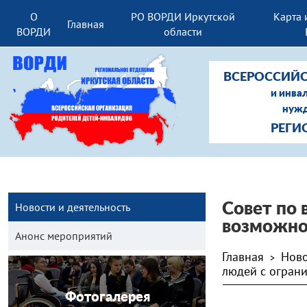
О
РО ВОРДИ Иркутской
Карта 
Главная
ВОРДИ
области
ВСЕРОССИЙС
и инва
нужд
РЕГИ
Новости и деятельность
Совет по
возможно
Анонс мероприятий
Главная
Ново
>
людей с огран
Фотогалерея