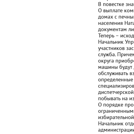
В повестке зна
О выплате ком
домах с печны
населения Нат
документам ли
Теперь – исхо
Начальник Упр
участников за
служба. Приче
округа приобр
машины будут 
обслуживать вз
определенные 
специализиров
диспетчерской
побывать на и
О порядке про
ограниченными
избирательной
Начальник отд
администрации