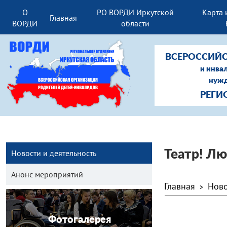
О
РО ВОРДИ Иркутской
Карта 
Главная
ВОРДИ
области
ВСЕРОССИЙС
и инва
нужд
РЕГИ
Новости и деятельность
Театр! Лю
Анонс мероприятий
Главная
Ново
>
Фотогалерея