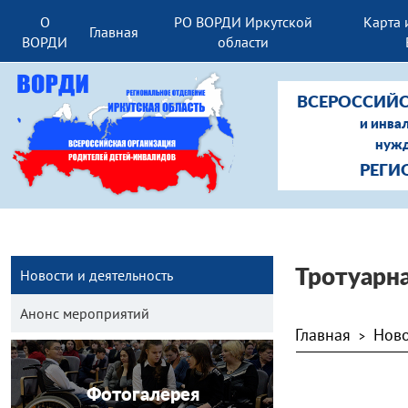
О
РО ВОРДИ Иркутской
Карта 
Главная
ВОРДИ
области
ВСЕРОССИЙС
и инва
нужд
РЕГИ
Новости и деятельность
Тротуарн
Анонс мероприятий
Главная
Ново
>
Фотогалерея