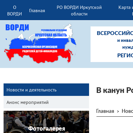
О
РО ВОРДИ Иркутской
Карта 
Главная
ВОРДИ
области
ВСЕРОССИЙС
и инва
нужд
РЕГИ
Новости и деятельность
В канун 
Анонс мероприятий
Главная
Ново
>
Фотогалерея