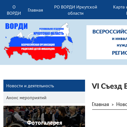
О
РО ВОРДИ Иркутской
Карта 
Главная
ВОРДИ
области
ВСЕРОССИЙС
и инва
нужд
РЕГИ
Новости и деятельность
VI Съезд
Анонс мероприятий
Главная
Ново
>
Фотогалерея