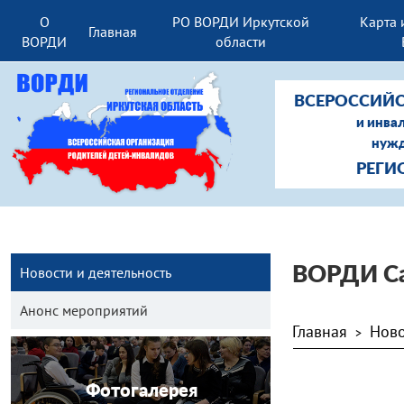
О
РО ВОРДИ Иркутской
Карта 
Главная
ВОРДИ
области
ВСЕРОССИЙС
и инва
нужд
РЕГИ
Новости и деятельность
ВОРДИ Са
Анонс мероприятий
Главная
Ново
>
Фотогалерея