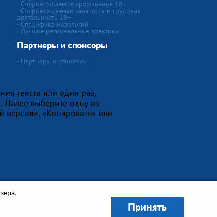
- Сопровождаемое проживание 18+
- Сопровождаемая занятость и трудовая
деятельность 18+
-
Специфика нозологий
- Лучшие региональные практики
Партнеры и спонсоры
- Партнеры и спонсоры
ния текста или один раз,
. Далее выберите одну из
й версии», «Копировать» или
узера.
Создание сайта
"IVEX"
Сайт работает на
CMS Smart Engine v.4
Принять