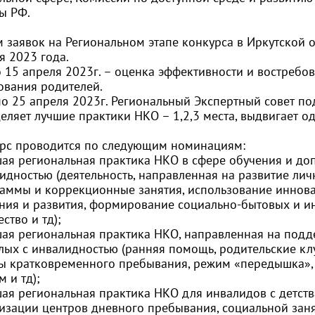
ы РФ.
 заявок на Региональном этапе конкурса в Иркутской о
я 2023 года.
о 15 апреля 2023г. – оценка эффективности и востребо
ования родителей.
по 25 апреля 2023г. Региональный Экспертный совет по
еляет лучшие практики НКО – 1,2,3 места, выдвигает о
рс проводится по следующим номинациям:
шая региональная практика НКО в сфере обучения и до
идностью (деятельность, направленная на развитие ли
аммы и коррекционные занятия, использование иннов
ния и развития, формирование социально-бытовых и и
ство и тд);
шая региональная практика НКО, направленная на подд
лых с инвалидностью (ранняя помощь, родительские к
ы кратковременного пребывания, режим «передышка»,
м и тд);
шая региональная практика НКО для инвалидов с детств
изации центров дневного пребывания, социальной заня