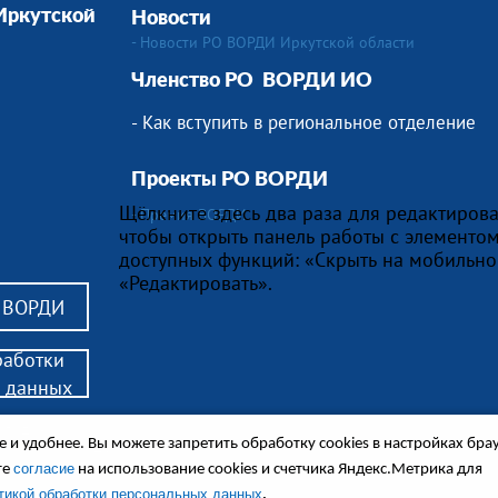
 Иркутской
Новости
- Новости РО ВОРДИ Иркутской области
Членство РО
ВОРДИ ИО
- Как вступить в региональное отделение
Проекты РО ВОРДИ
Щёлкните здесь два раза для редактирова
- Премия ВОРДИ
чтобы открыть панель работы с элементом
доступных функций: «Скрыть на мобильно
«Редактировать».
в ВОРДИ
работки
 данных
алидов,
 и удобнее. Вы можете запретить обработку сookies в настройках бра
ся в сопровождении.
енные обсуждения и другие материалы.
согласие
те
на использование cookies и счетчика Яндекс.Метрика для
.
тикой обработки персональных данных