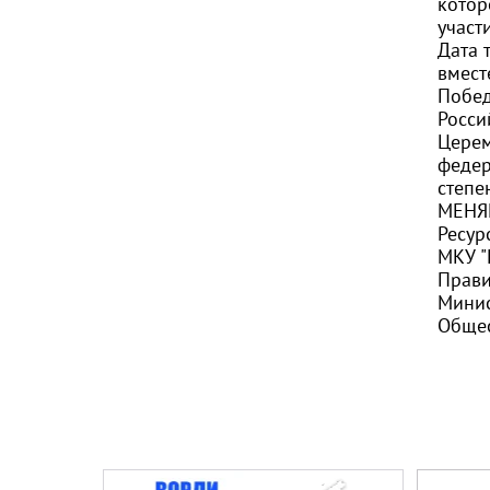
котор
участ
Дата 
вмест
Побед
Росси
Церем
федер
степе
МЕНЯ
Ресур
МКУ "
Прави
Минис
Общес