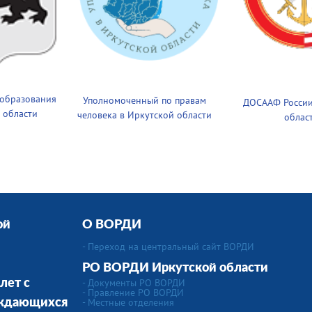
 образования
Уполномоченный по правам
ДОСААФ России
 области
человека в Иркутской области
облас
ой
О ВОРДИ
- Переход на центральный сайт ВОРДИ
РО ВОРДИ Иркутской области
- Документы РО ВОРДИ
лет с
- Правление РО ВОРДИ
-
Местные отделения
уждающихся