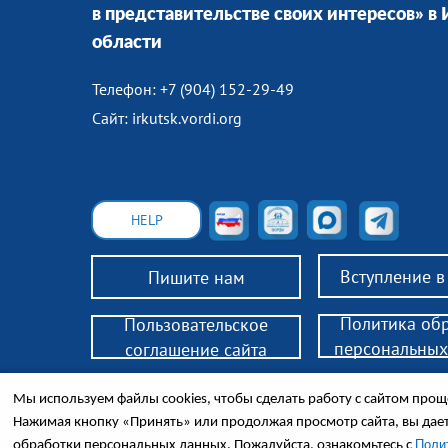
в представительстве своих интересов» в
области
Телефон: +7 (904) 152-29-49
Сайт: irkutsk.vordi.org
HELP
Вступление 
Пишите нам
Политика об
Пользовательское
персональных
соглашение сайта
© 2018 РО ВОРДИ ИО — помощь родителям детей-инв
Мы используем файлы cookies, чтобы сделать работу с сайтом проще
законным представителям инвалидов 18+, нуждающих
Законодательство, поддержка, консультации, обществ
Нажимая кнопку «Принять» или продолжая просмотр сайта, вы дае
Поли
обработки персональных данных. Пожалуйста, ознакомьтесь с