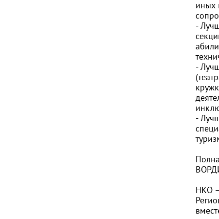
иных 
сопро
- Луч
секци
абили
техни
- Луч
(теат
кружк
деяте
инклю
- Луч
специ
туриз
Полна
ВОР
НКО –
Регио
вмест