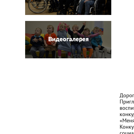
Видеогалерея
Дорог
Пригл
воспи
конку
«Меня
Конку
социа