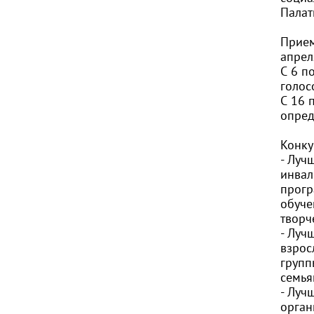
Палат
Прием
апрел
С 6 п
голос
С 16 
опред
Конку
- Луч
инвал
прогр
обуче
творче
- Луч
взрос
групп
семья
- Луч
орган