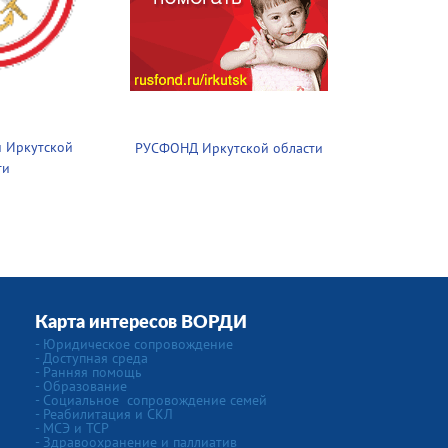
 Иркутской
РУСФОНД Иркутской области
ти
Карта интересов ВОРДИ
-
Юридическое сопровождение
- Доступная среда
- Ранняя помощь
- Образование
-
Социальное сопровождение семей
- Реабилитация и СКЛ
- МСЭ и ТСР
- Здравоохранение и паллиатив