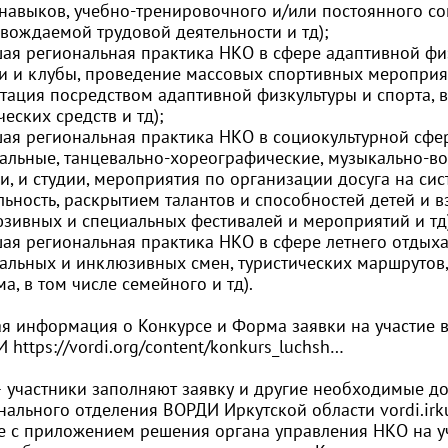
навыков, учебно-тренировочного и/или постоянного с
вождаемой трудовой деятельности и тд);
шая региональная практика НКО в сфере адаптивной фи
и и клубы, проведение массовых спортивных мероприят
тация посредством адаптивной физкультуры и спорта,
ческих средств и тд);
шая региональная практика НКО в социокультурной сфе
ральные, танцевально-хореографические, музыкально-в
и, и студии, мероприятия по организации досуга на си
льность, раскрытием талантов и способностей детей и 
зивных и специальных фестивалей и мероприятий и тд)
шая региональная практика НКО в сфере летнего отдыха
альных и инклюзивных смен, туристических маршрутов
ма, в том числе семейного и тд).
я информация о Конкурсе и Форма заявки на участие 
ДИ
https://vordi.org/content/konkurs_luchsh
…
 участники заполняют заявку и другие необходимые до
нального отделения ВОРДИ Иркутской области
vordi.i
е с приложением решения органа управления НКО на уч