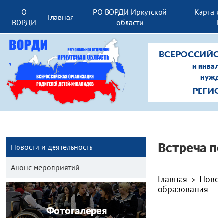
О
РО ВОРДИ Иркутской
Карта 
Главная
ВОРДИ
области
ВСЕРОССИЙС
и инва
нужд
РЕГИ
Новости и деятельность
Встреча п
Анонс мероприятий
Главная
Ново
>
образования
Фотогалерея