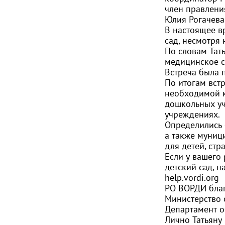
член правлени
Юлия Рогачева
В настоящее в
сад, несмотря
По словам Тат
медицинское с
Встреча была 
По итогам вст
необходимой к
дошкольных уч
учреждениях.
Определились 
а также муниц
для детей, ст
Если у вашего
детский сад, 
help.vordi.org
РО ВОРДИ благ
Министерство 
Департамент о
Лично Татьяну