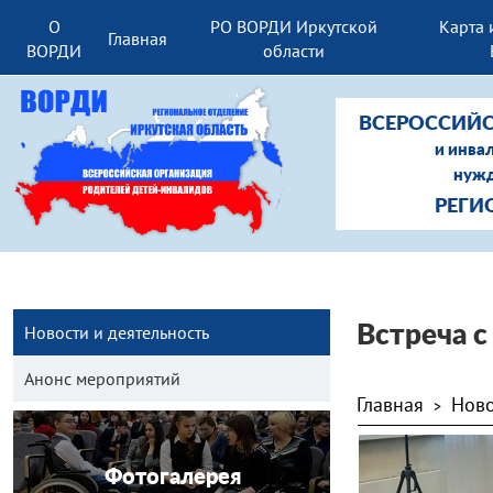
О
РО ВОРДИ Иркутской
Карта 
Главная
ВОРДИ
области
ВСЕРОССИЙС
и инва
нужд
РЕГИ
Новости и деятельность
Встреча 
Анонс мероприятий
Главная
Ново
>
Фотогалерея