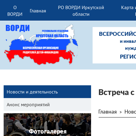
О
РО ВОРДИ Иркутской
Карта 
Главная
ВОРДИ
области
ВСЕРОССИЙС
и инва
нужд
РЕГИ
Новости и деятельность
Встреча 
Анонс мероприятий
Главная
Ново
>
Фотогалерея