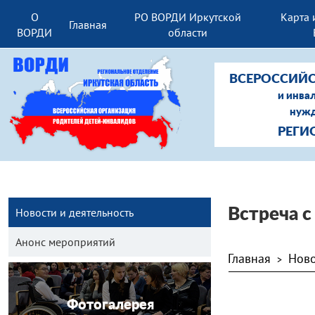
О
РО ВОРДИ Иркутской
Карта 
Главная
ВОРДИ
области
ВСЕРОССИЙС
и инва
нужд
РЕГИ
Новости и деятельность
Встреча 
Анонс мероприятий
Главная
Ново
>
Фотогалерея