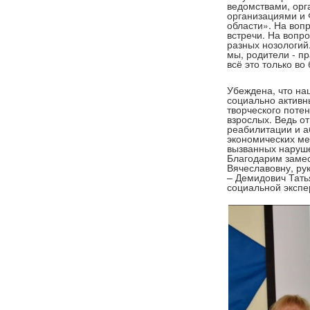
ведомствами, орг
организациями и 
области». На вопр
встречи. На вопр
разных нозологий.
мы, родители - пр
всё это только во
Убеждена, что на
социально активн
творческого потен
взрослых. Ведь о
реабилитации и а
экономических м
вызванных наруш
Благодарим замес
Вячеславовну, рук
– Демидович Тать
социальной экспе