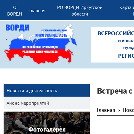
О
РО ВОРДИ Иркутской
Карта 
Главная
ВОРДИ
области
ВСЕРОССИЙС
и инва
нужд
РЕГИ
Новости и деятельность
Встреча с
Анонс мероприятий
Главная
Ново
>
Фотогалерея