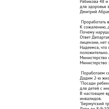
Рябикова 48 и
для здоровья з
Дмитрий Абра
Проработать в
К сожалению, 
Почему наруша
Ответ Департа
лицензии, нет 
Надеемся, что
положительно.
Министерство 
Министерство 
Поработаем со
Дадим 2-ю жи
"Посади ребенк
для детей с и
В настоящее вр
инвалидов.
"Бермутский тр
Дети до 8-9-10