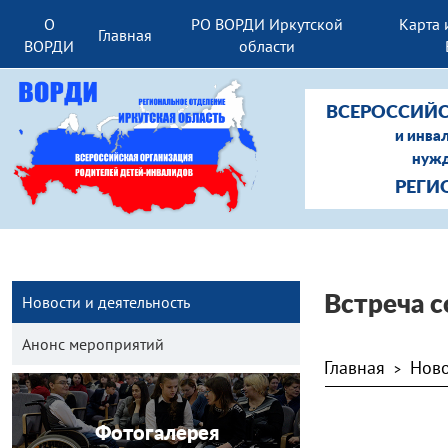
О
РО ВОРДИ Иркутской
Карта 
Главная
ВОРДИ
области
ВСЕРОССИЙС
и инва
нужд
РЕГИ
Новости и деятельность
Встреча 
Анонс мероприятий
Главная
Ново
>
Фотогалерея