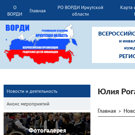
О
РО ВОРДИ Иркутской
Карта 
Главная
ВОРДИ
области
ВСЕРОССИЙС
и инва
нужд
РЕГИ
Новости и деятельность
Юлия Рог
Анонс мероприятий
Главная
Ново
>
Фотогалерея