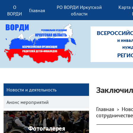
О
РО ВОРДИ Иркутской
Карта 
Главная
ВОРДИ
области
ВСЕРОССИЙС
и инва
нужд
РЕГИ
Новости и деятельность
Заключил
Анонс мероприятий
Главная
Ново
>
сотрудничестве
Фотогалерея