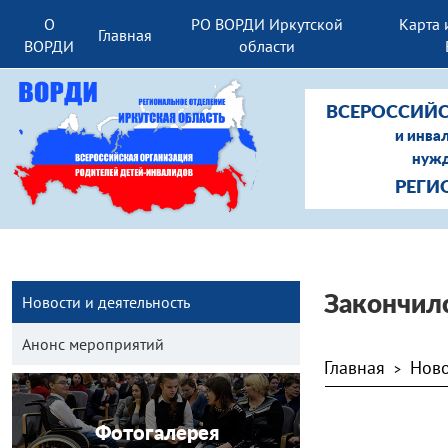
О
РО ВОРДИ Иркутской
Карта 
Главная
ВОРДИ
области
ВСЕРОССИЙС
и инва
нужд
РЕГИ
Новости и деятельность
Закончил
Анонс мероприятий
Главная
Ново
>
Фотогалерея