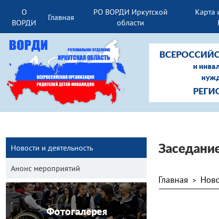
О
РО ВОРДИ Иркутской
Карта 
Главная
ВОРДИ
области
ВСЕРОССИЙС
и инва
нужд
РЕГИ
Новости и деятельность
Заседани
Анонс мероприятий
Главная
Ново
>
Фотогалерея