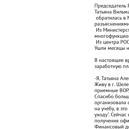
Председатель 
Татьяна Вильм
обратилась в 
разъяснениями
Из Министерст
многофункцион
Из центра РОС
Ушли месяцы 
В настоящее в
заработную пла
-Я, Татьяна Ал
Живу в г. Шел
приемные ВОРД
Спасибо больш
организовала 
на учёбу, в э
уходу". Сейча
получения офиц
Финансовый до