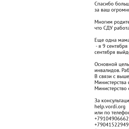
Спасибо больш
за ваш огромны
Многим родител
что СДУ работа
Еще одна мама
- я 9 сентября
сентября выйде
Основной цель
инвалидов. Раб
В связи с выш
Министерства 
Министерство 
За консультац
help.vordi.org
или по телефо
+79104906662
+79041522949