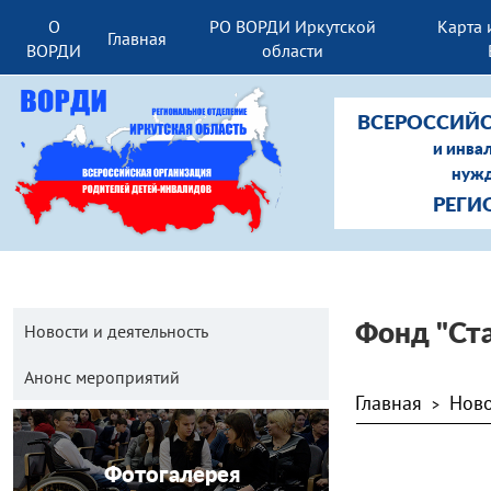
О
РО ВОРДИ Иркутской
Карта 
Главная
ВОРДИ
области
ВСЕРОССИЙС
и инва
нужд
РЕГИ
Новости и деятельность
Фонд "Ста
Анонс мероприятий
Главная
Ново
>
Фотогалерея