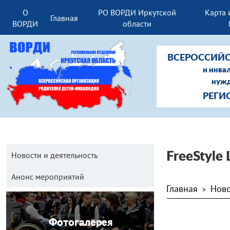
О
РО ВОРДИ Иркутской
Карта 
Главная
ВОРДИ
области
ВСЕРОССИЙС
и инва
нужд
РЕГИ
Новости и деятельность
FreeStyle 
Анонс мероприятий
Главная
Ново
>
Фотогалерея