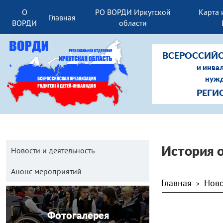
О
РО ВОРДИ Иркутской
Карта 
Главная
ВОРДИ
области
ВСЕРОССИЙС
и инва
нужд
РЕГИ
Новости и деятельность
История 
Анонс мероприятий
Главная
Ново
>
Фотогалерея