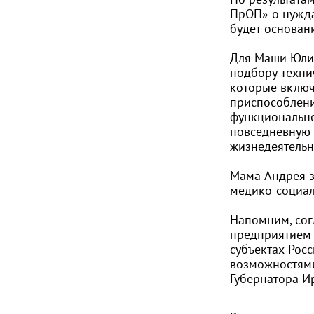
ПрОП» о нужда
будет основан
Для Маши Юли
подбору техни
которые включ
приспособлени
функционально
повседневную 
жизнедеятельн
Мама Андрея з
медико-социал
Напомним, сог
предприятием 
субъектах Рос
возможностями
Губернатора И