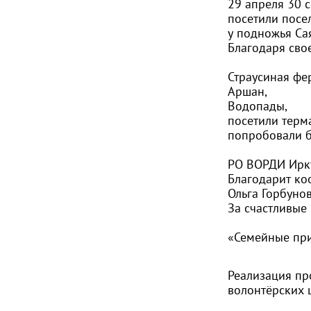
29 апреля 30 с
посетили посе
у подножья Са
Благодаря сво
Страусиная фе
Аршан,
Водопады,
посетили терм
попробовали б
РО ВОРДИ Ирку
Благодарит ко
Ольга Горбуно
За счастливые
«Семейные при
Реализация пр
волонтёрских