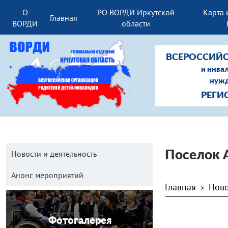
О
РО ВОРДИ Иркутской
Карта 
Главная
ВОРДИ
области
ВСЕРОССИЙС
и инва
нужд
РЕГИ
Новости и деятельность
Поселок 
Анонс мероприятий
Главная
Ново
>
Фотогалерея