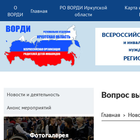
О
РО ВОРДИ Иркутской
Карта 
Главная
ВОРДИ
области
ВСЕРОССИЙС
и инва
нужд
РЕГИ
Новости и деятельность
Вопрос в
Анонс мероприятий
Главная
Ново
>
Фотогалерея